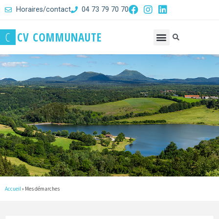
Horaires/contact
04 73 79 70 70
C
C
V
C
O
M
M
U
N
A
U
T
E
Accueil
»
Mes démarches