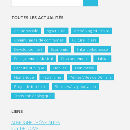
TOUTES LES ACTUALITÉS
Action sociale
Agriculture
Archéologie/Histoire
Communauté de communes
Culture, loisirs
Développement
Economie
Enfance/Jeunesse
Enseignement Musical
Environnement
Habitat
Lecture publique
Mobilité
Non classé
Numérique
Patrimoine
Petites Villes de Demain
Projet de territoire
Services à la population
Transition écologique
LIENS
AUVERGNE RHÔNE-ALPES
PUY-DE-DOME