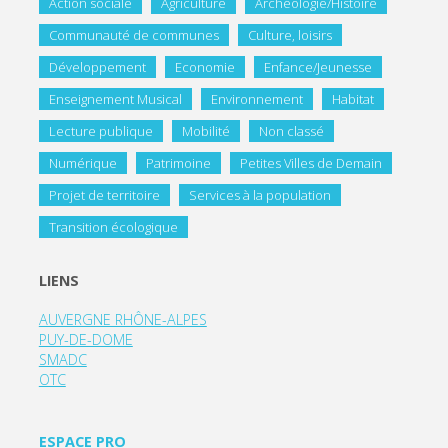
Action sociale
Agriculture
Archéologie/Histoire
Communauté de communes
Culture, loisirs
Développement
Economie
Enfance/Jeunesse
Enseignement Musical
Environnement
Habitat
Lecture publique
Mobilité
Non classé
Numérique
Patrimoine
Petites Villes de Demain
Projet de territoire
Services à la population
Transition écologique
LIENS
AUVERGNE RHÔNE-ALPES
PUY-DE-DOME
SMADC
OTC
ESPACE PRO