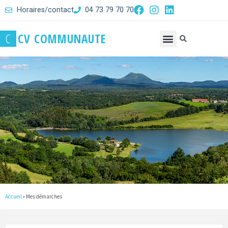
Horaires/contact
04 73 79 70 70
C
C
V
C
O
M
M
U
N
A
U
T
E
Accueil
»
Mes démarches