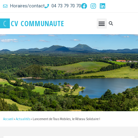
Horaires/contact
04 73 79 70 70
C
C
V
C
O
M
M
U
N
A
U
T
E
Accueil
»
Actualités
»
Lancement de Tous Mobiles, le Réseau Solidaire !