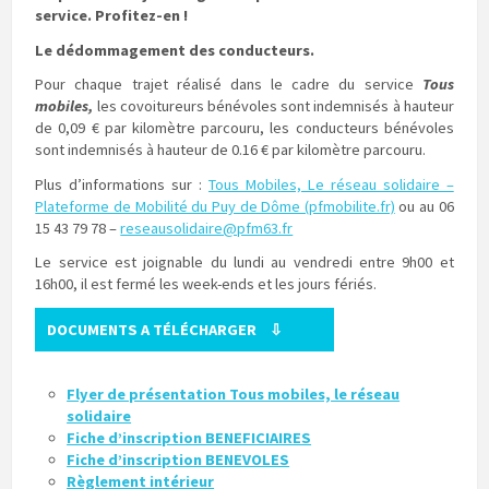
service. Profitez-en !
Le dédommagement des conducteurs.
Pour chaque trajet réalisé dans le cadre du service
Tous
mobiles,
les covoitureurs bénévoles sont indemnisés à hauteur
de 0,09 € par kilomètre parcouru, les conducteurs bénévoles
sont indemnisés à hauteur de 0.16 € par kilomètre parcouru.
Plus d’informations sur :
Tous Mobiles, Le réseau solidaire –
Plateforme de Mobilité du Puy de Dôme (pfmobilite.fr)
ou au 06
15 43 79 78 –
reseausolidaire@pfm63.fr
Le service est joignable du lundi au vendredi entre 9h00 et
16h00, il est fermé les week-ends et les jours fériés.
DOCUMENTS A TÉLÉCHARGER ⇩
Flyer de présentation Tous mobiles, le réseau
solidaire
Fiche d’inscription BENEFICIAIRES
Fiche d’inscription BENEVOLES
Règlement intérieur