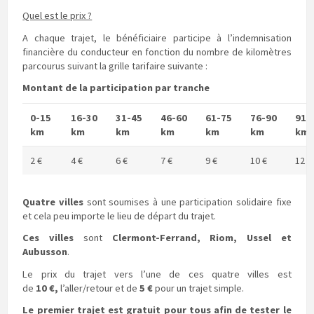
Quel est le prix ?
A chaque trajet, le bénéficiaire participe à l’indemnisation
financière du conducteur en fonction du nombre de kilomètres
parcourus suivant la grille tarifaire suivante :
Montant de la participation par tranche
0-15
16-30
31-45
46-60
61-75
76-90
91-
km
km
km
km
km
km
km
2 €
4 €
6 €
7 €
9 €
10 €
12 €
Quatre villes
sont soumises à une participation solidaire fixe
et cela peu importe le lieu de départ du trajet.
Ces villes
sont
Clermont-Ferrand, Riom, Ussel et
Aubusson
.
Le prix du trajet vers l’une de ces quatre villes est
de
10 €,
l’aller/retour et de
5 €
pour un trajet simple.
Le premier trajet est gratuit pour tous afin de tester le