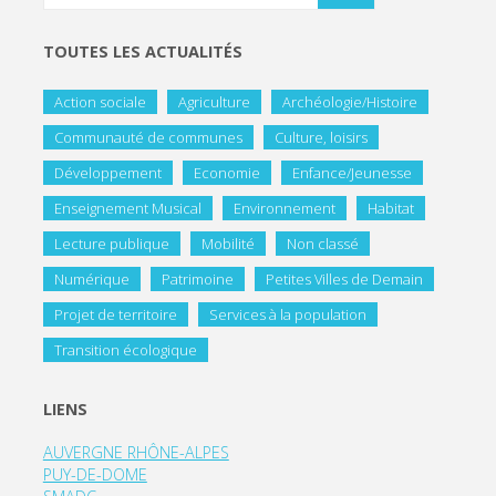
TOUTES LES ACTUALITÉS
Action sociale
Agriculture
Archéologie/Histoire
Communauté de communes
Culture, loisirs
Développement
Economie
Enfance/Jeunesse
Enseignement Musical
Environnement
Habitat
Lecture publique
Mobilité
Non classé
Numérique
Patrimoine
Petites Villes de Demain
Projet de territoire
Services à la population
Transition écologique
LIENS
AUVERGNE RHÔNE-ALPES
PUY-DE-DOME