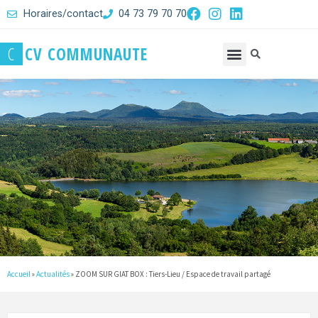
Horaires/contact
04 73 79 70 70
C
C
V
C
O
M
M
U
N
A
U
T
E
Accueil
»
Actualités
»
ZOOM SUR GIAT BOX : Tiers-Lieu / Espace de travail partagé