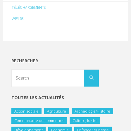
TÉLÉCHARGEMENTS
WIFI 63
RECHERCHER
TOUTES LES ACTUALITÉS
Action sociale
Agriculture
Archéologie/Histoire
Communauté de communes
Culture, loisirs
Développement
Economie
Enfance/Jeunesse