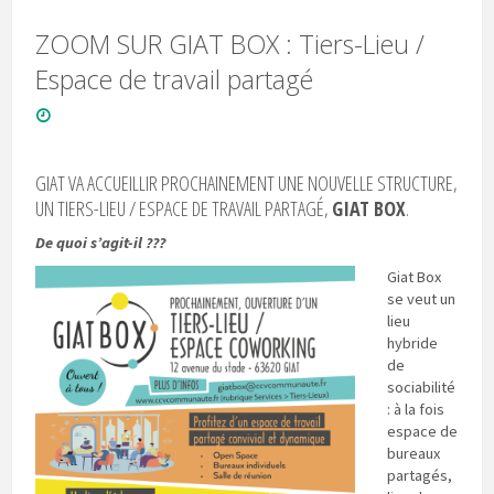
ZOOM SUR GIAT BOX : Tiers-Lieu /
Espace de travail partagé
GIAT VA ACCUEILLIR PROCHAINEMENT UNE NOUVELLE STRUCTURE,
UN TIERS-LIEU / ESPACE DE TRAVAIL PARTAGÉ,
GIAT BOX
.
De quoi s’agit-il ???
Giat Box
se veut un
lieu
hybride
de
sociabilité
: à la fois
espace de
bureaux
partagés,