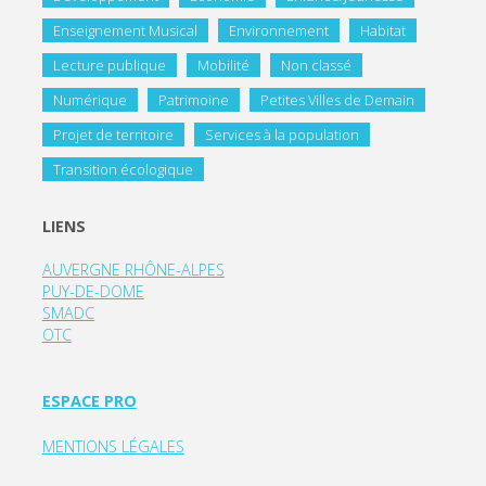
Enseignement Musical
Environnement
Habitat
Lecture publique
Mobilité
Non classé
Numérique
Patrimoine
Petites Villes de Demain
Projet de territoire
Services à la population
Transition écologique
LIENS
AUVERGNE RHÔNE-ALPES
PUY-DE-DOME
SMADC
OTC
ESPACE PRO
MENTIONS LÉGALES