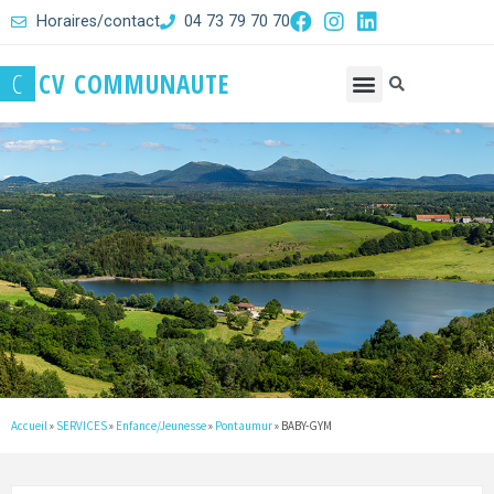
Horaires/contact
04 73 79 70 70
C
C
V
C
O
M
M
U
N
A
U
T
E
Accueil
»
SERVICES
»
Enfance/Jeunesse
»
Pontaumur
»
BABY-GYM