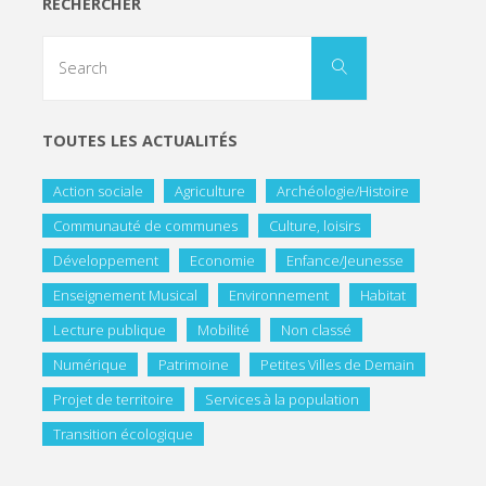
RECHERCHER
TOUTES LES ACTUALITÉS
Action sociale
Agriculture
Archéologie/Histoire
Communauté de communes
Culture, loisirs
Développement
Economie
Enfance/Jeunesse
Enseignement Musical
Environnement
Habitat
Lecture publique
Mobilité
Non classé
Numérique
Patrimoine
Petites Villes de Demain
Projet de territoire
Services à la population
Transition écologique