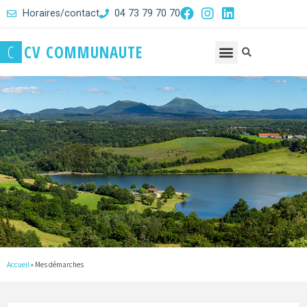
Horaires/contact
04 73 79 70 70
C
C
V
C
O
M
M
U
N
A
U
T
E
Accueil
»
Mes démarches