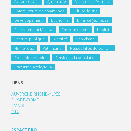
Action sociale
Agriculture
Archéologie/Histoire
Communauté de communes
Culture, loisirs
Développement
Economie
Enfance/Jeunesse
Enseignement Musical
Environnement
Habitat
Lecture publique
Mobilité
Non classé
Numérique
Patrimoine
Petites Villes de Demain
Projet de territoire
Services à la population
Transition écologique
LIENS
AUVERGNE RHÔNE-ALPES
PUY-DE-DOME
SMADC
OTC
ESPACE PRO