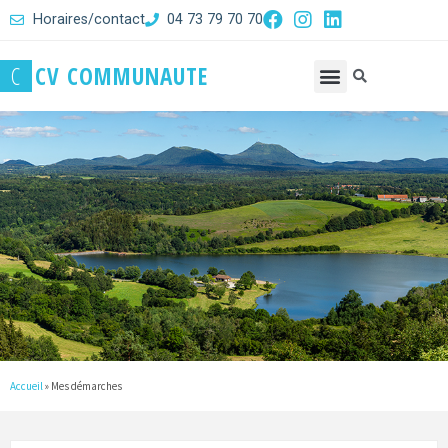
Horaires/contact
04 73 79 70 70
C
C
V
C
O
M
M
U
N
A
U
T
E
Accueil
»
Mes démarches