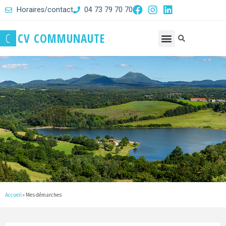
Horaires/contact
04 73 79 70 70
C
C
V
C
O
M
M
U
N
A
U
T
E
Accueil
»
Mes démarches