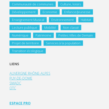
Communauté de communes
Culture, loisirs
Développement
Economie
Enfance/Jeunesse
Enseignement Musical
Environnement
Habitat
Lecture publique
Mobilité
Non classé
Numérique
Patrimoine
Petites Villes de Demain
Projet de territoire
Services à la population
Transition écologique
LIENS
AUVERGNE RHÔNE-ALPES
PUY-DE-DOME
SMADC
OTC
ESPACE PRO