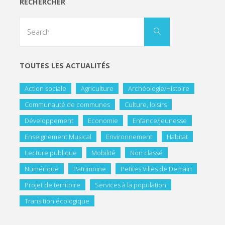
RECHERCHER
TOUTES LES ACTUALITÉS
Action sociale
Agriculture
Archéologie/Histoire
Communauté de communes
Culture, loisirs
Développement
Economie
Enfance/Jeunesse
Enseignement Musical
Environnement
Habitat
Lecture publique
Mobilité
Non classé
Numérique
Patrimoine
Petites Villes de Demain
Projet de territoire
Services à la population
Transition écologique