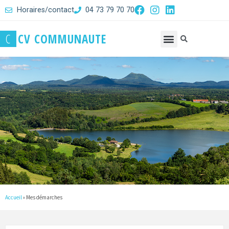
Horaires/contact
04 73 79 70 70
C
C
V
C
O
M
M
U
N
A
U
T
E
Accueil
»
Mes démarches