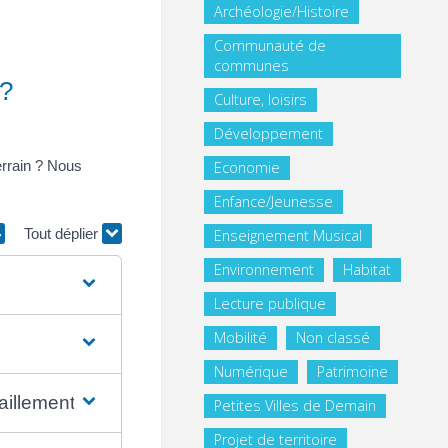
Archéologie/Histoire
Communauté de
communes
 ?
Culture, loisirs
Développement
errain ? Nous
Economie
Enfance/Jeunesse
Tout déplier
Enseignement Musical
Environnement
Habitat
Lecture publique
Mobilité
Non classé
Numérique
Patrimoine
aillement ?
Petites Villes de Demain
Projet de territoire