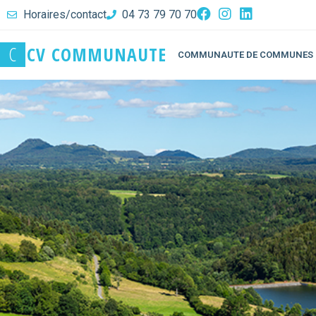
Horaires/contact
04 73 79 70 70
C
C
V
C
O
M
M
U
N
A
U
T
E
COMMUNAUTE DE COMMUNES