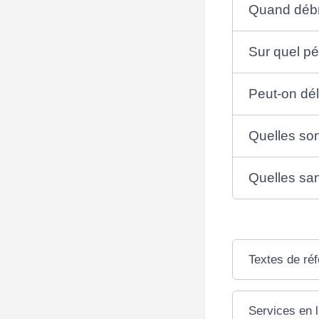
Quand débr
Sur quel pé
Peut-on dél
Quelles son
Quelles san
Textes de ré
Services en l