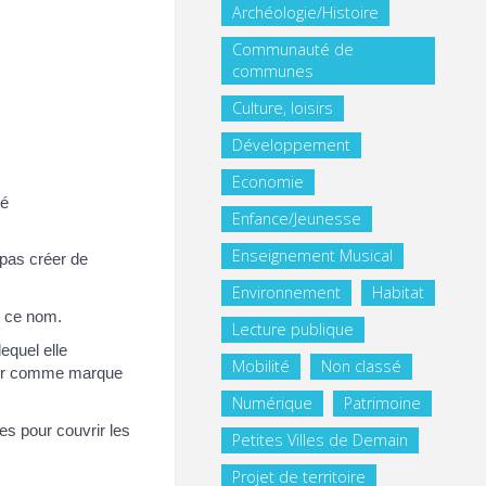
Archéologie/Histoire
Communauté de
communes
Culture, loisirs
Développement
Economie
gé
Enfance/Jeunesse
Enseignement Musical
e pas créer de
Environnement
Habitat
ur ce nom.
Lecture publique
equel elle
Mobilité
Non classé
strer comme marque
Numérique
Patrimoine
s pour couvrir les
Petites Villes de Demain
Projet de territoire