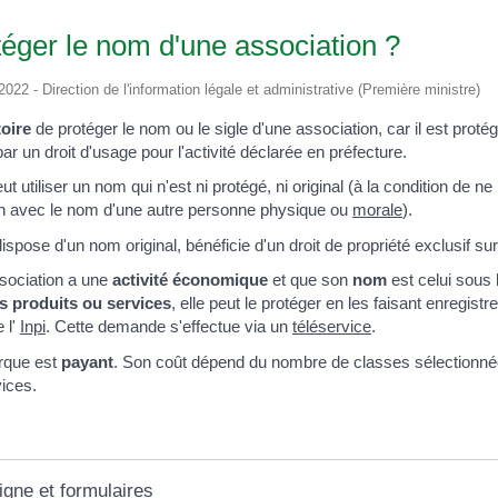
otéger le nom d'une association ?
2022 - Direction de l'information légale et administrative (Première ministre)
toire
de protéger le nom ou le sigle d'une association, car il est proté
 un droit d'usage pour l'activité déclarée en préfecture.
t utiliser un nom qui n'est ni protégé, ni original (à la condition de n
on avec le nom d'une autre personne physique ou
morale
).
dispose d'un nom original, bénéficie d'un droit de propriété exclusif s
association a une
activité économique
et que son
nom
est celui sous l
s produits ou services
, elle peut le protéger en les faisant enregi
 l'
Inpi
. Cette demande s'effectue via un
téléservice
.
rque est
payant
. Son coût dépend du nombre de classes sélectionnée
vices.
igne et formulaires