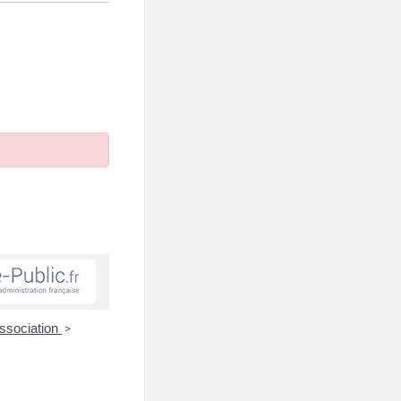
association
>