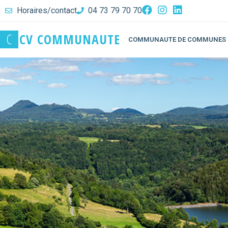
Horaires/contact
04 73 79 70 70
C
C
V
C
O
M
M
U
N
A
U
T
E
COMMUNAUTE DE COMMUNES