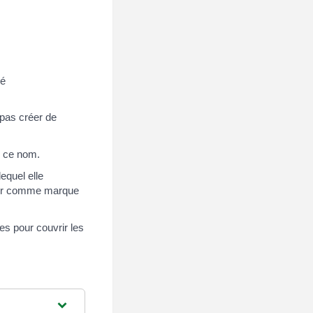
gé
e pas créer de
ur ce nom.
equel elle
strer comme marque
s pour couvrir les