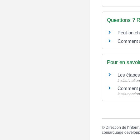
Questions ? 
Peut-on cho
Comment sa
Pour en savoi
Les étapes
Institut natio
Comment p
Institut natio
©
Direction de l'inform
comarquage developp