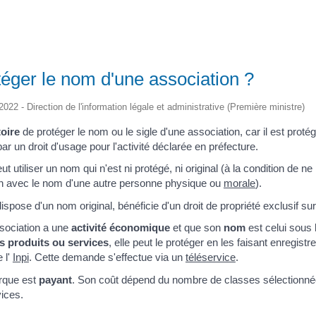
otéger le nom d'une association ?
2022 - Direction de l'information légale et administrative (Première ministre)
toire
de protéger le nom ou le sigle d'une association, car il est proté
 un droit d'usage pour l'activité déclarée en préfecture.
t utiliser un nom qui n'est ni protégé, ni original (à la condition de n
on avec le nom d'une autre personne physique ou
morale
).
dispose d'un nom original, bénéficie d'un droit de propriété exclusif s
association a une
activité économique
et que son
nom
est celui sous l
s produits ou services
, elle peut le protéger en les faisant enregi
 l'
Inpi
. Cette demande s'effectue via un
téléservice
.
rque est
payant
. Son coût dépend du nombre de classes sélectionnée
vices.