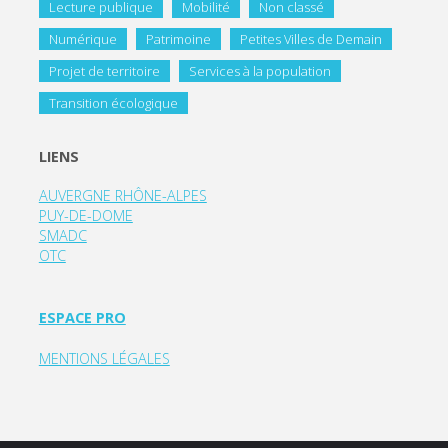
Lecture publique
Mobilité
Non classé
Numérique
Patrimoine
Petites Villes de Demain
Projet de territoire
Services à la population
Transition écologique
LIENS
AUVERGNE RHÔNE-ALPES
PUY-DE-DOME
SMADC
OTC
ESPACE PRO
MENTIONS LÉGALES