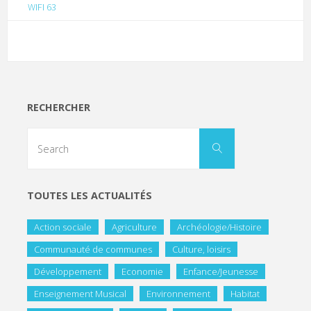
WIFI 63
RECHERCHER
TOUTES LES ACTUALITÉS
Action sociale
Agriculture
Archéologie/Histoire
Communauté de communes
Culture, loisirs
Développement
Economie
Enfance/Jeunesse
Enseignement Musical
Environnement
Habitat