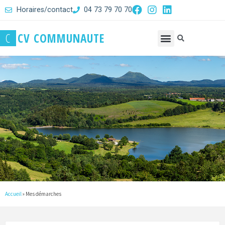
Horaires/contact
04 73 79 70 70
C
C
V
C
O
M
M
U
N
A
U
T
E
Accueil
»
Mes démarches