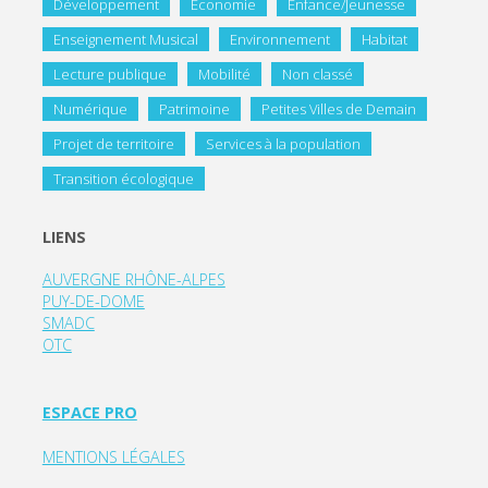
Développement
Economie
Enfance/Jeunesse
Enseignement Musical
Environnement
Habitat
Lecture publique
Mobilité
Non classé
Numérique
Patrimoine
Petites Villes de Demain
Projet de territoire
Services à la population
Transition écologique
LIENS
AUVERGNE RHÔNE-ALPES
PUY-DE-DOME
SMADC
OTC
ESPACE PRO
MENTIONS LÉGALES