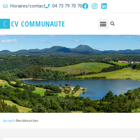
Horaires/contact
04 73 79 70 70
C
C
V
C
O
M
M
U
N
A
U
T
E
Accueil
»
Mes démarches