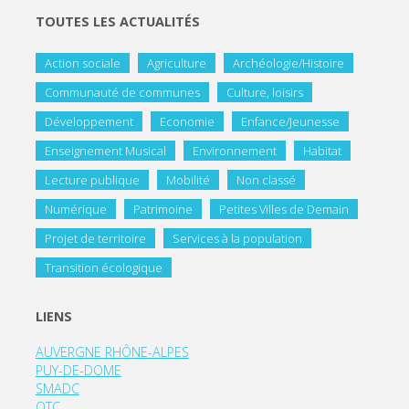
TOUTES LES ACTUALITÉS
Action sociale
Agriculture
Archéologie/Histoire
Communauté de communes
Culture, loisirs
Développement
Economie
Enfance/Jeunesse
Enseignement Musical
Environnement
Habitat
Lecture publique
Mobilité
Non classé
Numérique
Patrimoine
Petites Villes de Demain
Projet de territoire
Services à la population
Transition écologique
LIENS
AUVERGNE RHÔNE-ALPES
PUY-DE-DOME
SMADC
OTC