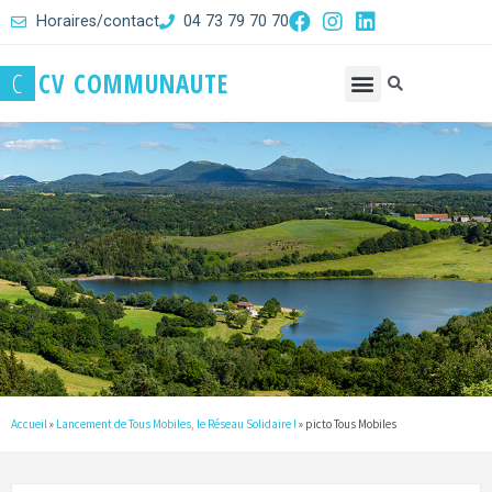
Horaires/contact
04 73 79 70 70
C
C
V
C
O
M
M
U
N
A
U
T
E
Accueil
»
Lancement de Tous Mobiles, le Réseau Solidaire !
»
picto Tous Mobiles