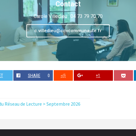
Contact
Carole Villedieu : 04 73 79 70 70
c.villedieu@ccvcommunaute.fr
ET
SHARE
0
+1
du Réseau de Lecture > Septembre 2026