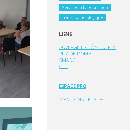
Services à la population
Transition écologique
LIENS
AUVERGNE RHÔNE-ALPES
PUY-DE-DOME
SMADC
OTC
ESPACE PRO
MENTIONS LÉGALES