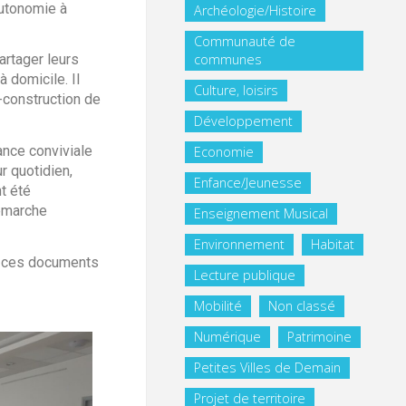
Autonomie à
Archéologie/Histoire
Communauté de
communes
artager leurs
 domicile. Il
Culture, loisirs
o-construction de
Développement
nce conviviale
Economie
r quotidien,
Enfance/Jeunesse
t été
démarche
Enseignement Musical
Environnement
Habitat
er ces documents
Lecture publique
Mobilité
Non classé
Numérique
Patrimoine
Petites Villes de Demain
Projet de territoire