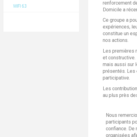
renforcement de
WIFI 63
Domicile a réc
Ce groupe a pour
expériences, le
constitue un esp
nos actions.
Les premières r
et constructive.
mais aussi sur l
présentés. Les 
participative.
Les contributio
au plus près d
Nous remercio
participants po
confiance. De 
organisées afi