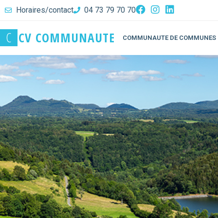
Horaires/contact
04 73 79 70 70
C
C
V
C
O
M
M
U
N
A
U
T
E
COMMUNAUTE DE COMMUNES