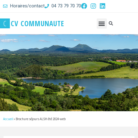
Horaires/contact
04 73 79 70 70
C
C
V
C
O
M
M
U
N
A
U
T
E
Accueil
»
Brochure séjours ALSH été 2024-web