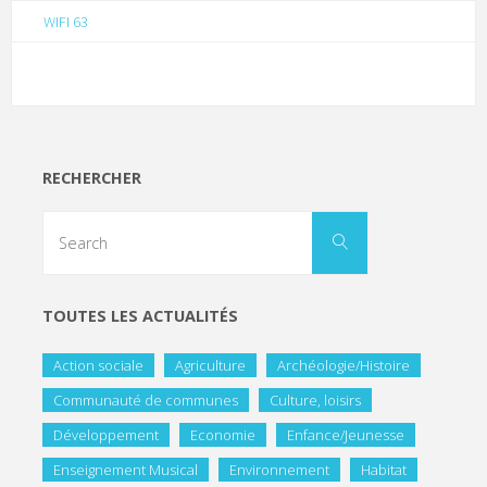
WIFI 63
RECHERCHER
TOUTES LES ACTUALITÉS
Action sociale
Agriculture
Archéologie/Histoire
Communauté de communes
Culture, loisirs
Développement
Economie
Enfance/Jeunesse
Enseignement Musical
Environnement
Habitat