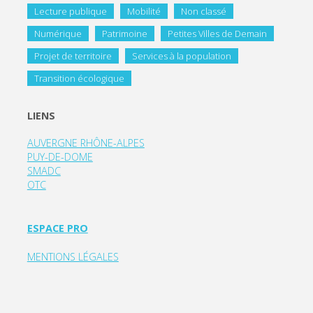
Lecture publique
Mobilité
Non classé
Numérique
Patrimoine
Petites Villes de Demain
Projet de territoire
Services à la population
Transition écologique
LIENS
AUVERGNE RHÔNE-ALPES
PUY-DE-DOME
SMADC
OTC
ESPACE PRO
MENTIONS LÉGALES