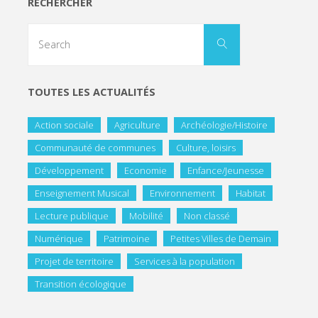
RECHERCHER
TOUTES LES ACTUALITÉS
Action sociale
Agriculture
Archéologie/Histoire
Communauté de communes
Culture, loisirs
Développement
Economie
Enfance/Jeunesse
Enseignement Musical
Environnement
Habitat
Lecture publique
Mobilité
Non classé
Numérique
Patrimoine
Petites Villes de Demain
Projet de territoire
Services à la population
Transition écologique