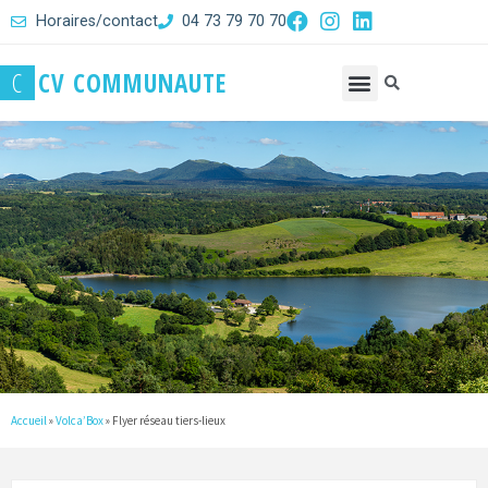
Horaires/contact
04 73 79 70 70
C
C
V
C
O
M
M
U
N
A
U
T
E
Accueil
»
Volca’Box
»
Flyer réseau tiers-lieux