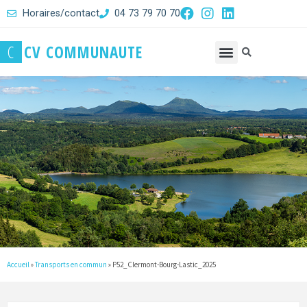
Horaires/contact
04 73 79 70 70
C
C
V
C
O
M
M
U
N
A
U
T
E
Accueil
»
Transports en commun
»
P52_Clermont-Bourg-Lastic_2025