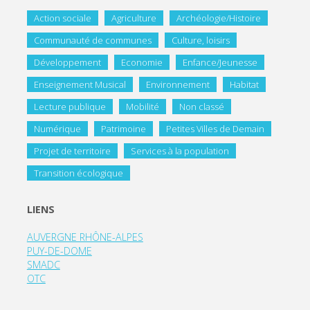
Action sociale
Agriculture
Archéologie/Histoire
Communauté de communes
Culture, loisirs
Développement
Economie
Enfance/Jeunesse
Enseignement Musical
Environnement
Habitat
Lecture publique
Mobilité
Non classé
Numérique
Patrimoine
Petites Villes de Demain
Projet de territoire
Services à la population
Transition écologique
LIENS
AUVERGNE RHÔNE-ALPES
PUY-DE-DOME
SMADC
OTC