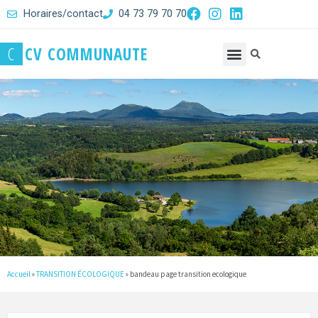
Horaires/contact
04 73 79 70 70
C
C
V
C
O
M
M
U
N
A
U
T
E
Accueil
»
TRANSITION ÉCOLOGIQUE
»
bandeau page transition ecologique