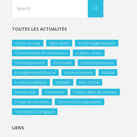
TOUTES LES ACTUALITÉS
Action sociale
Agriculture
Archéologie/Histoire
Communauté de communes
Culture, loisirs
Développement
Economie
Enfance/Jeunesse
Enseignement Musical
Environnement
Habitat
Lecture publique
Mobilité
Non classé
Numérique
Patrimoine
Petites Villes de Demain
Projet de territoire
Services à la population
Transition écologique
LIENS