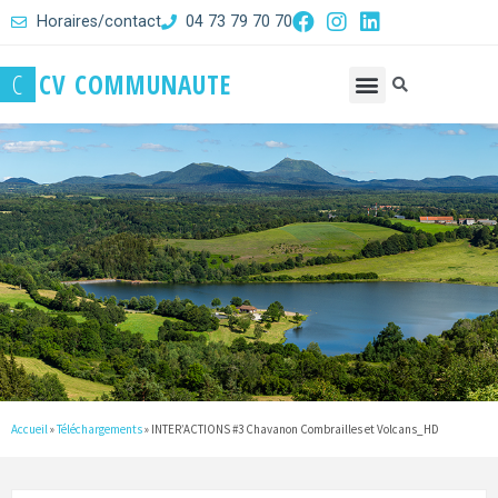
Horaires/contact
04 73 79 70 70
C
C
V
C
O
M
M
U
N
A
U
T
E
Accueil
»
Téléchargements
»
INTER’ACTIONS #3 Chavanon Combrailles et Volcans_HD