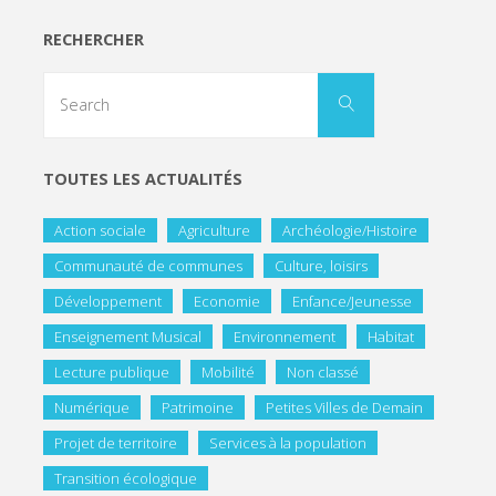
RECHERCHER
TOUTES LES ACTUALITÉS
Action sociale
Agriculture
Archéologie/Histoire
Communauté de communes
Culture, loisirs
Développement
Economie
Enfance/Jeunesse
Enseignement Musical
Environnement
Habitat
Lecture publique
Mobilité
Non classé
Numérique
Patrimoine
Petites Villes de Demain
Projet de territoire
Services à la population
Transition écologique