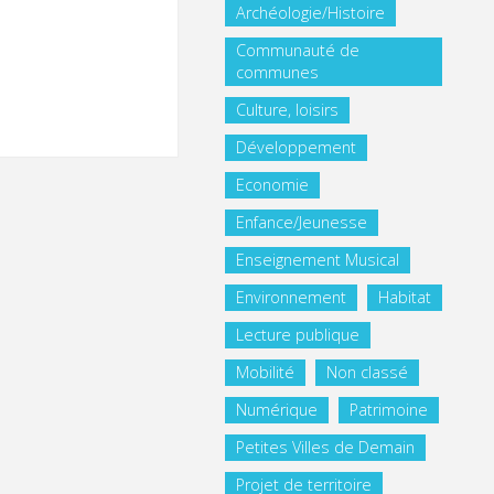
Archéologie/Histoire
Communauté de
communes
Culture, loisirs
Développement
Economie
Enfance/Jeunesse
Enseignement Musical
Environnement
Habitat
Lecture publique
Mobilité
Non classé
Numérique
Patrimoine
Petites Villes de Demain
Projet de territoire