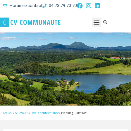
Horaires/contact
04 73 79 70 70
C
C
V
C
O
M
M
U
N
A
U
T
E
Accueil
»
SERVICES
»
Relais petite enfance
»
Planning juillet RPE