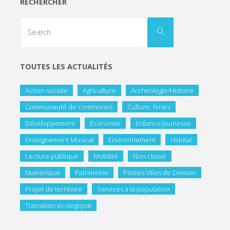
RECHERCHER
TOUTES LES ACTUALITÉS
Action sociale
Agriculture
Archéologie/Histoire
Communauté de communes
Culture, loisirs
Développement
Economie
Enfance/Jeunesse
Enseignement Musical
Environnement
Habitat
Lecture publique
Mobilité
Non classé
Numérique
Patrimoine
Petites Villes de Demain
Projet de territoire
Services à la population
Transition écologique