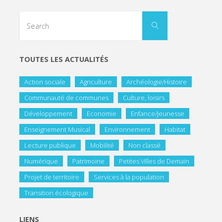
TOUTES LES ACTUALITÉS
Action sociale
Agriculture
Archéologie/Histoire
Communauté de communes
Culture, loisirs
Développement
Economie
Enfance/Jeunesse
Enseignement Musical
Environnement
Habitat
Lecture publique
Mobilité
Non classé
Numérique
Patrimoine
Petites Villes de Demain
Projet de territoire
Services à la population
Transition écologique
LIENS