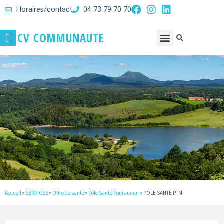
Horaires/contact
04 73 79 70 70
C
C
V
C
O
M
M
U
N
A
U
T
E
Accueil
»
SERVICES
»
Offre de santé
»
Pôle Santé Pontaumur
»
POLE SANTE PTM