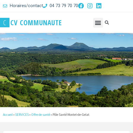
Horaires/contact
04 73 79 70 70
C
C
V
C
O
M
M
U
N
A
U
T
E
Accueil
»
SERVICES
»
Offre de santé
»
Pôle Santé Montel-de-Gelat