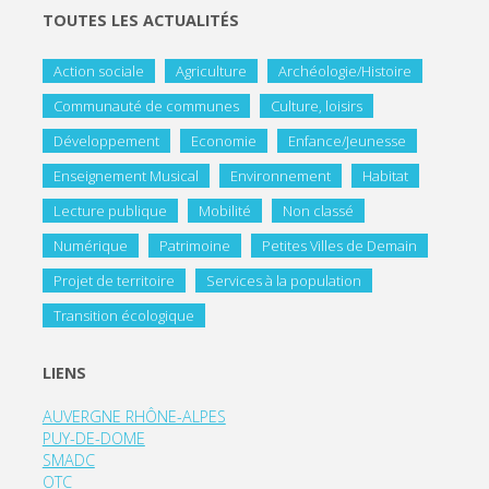
TOUTES LES ACTUALITÉS
Action sociale
Agriculture
Archéologie/Histoire
Communauté de communes
Culture, loisirs
Développement
Economie
Enfance/Jeunesse
Enseignement Musical
Environnement
Habitat
Lecture publique
Mobilité
Non classé
Numérique
Patrimoine
Petites Villes de Demain
Projet de territoire
Services à la population
Transition écologique
LIENS
AUVERGNE RHÔNE-ALPES
PUY-DE-DOME
SMADC
OTC