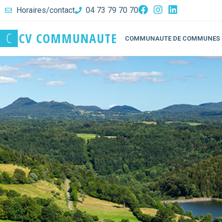
Horaires/contact
04 73 79 70 70
C
C
V
C
O
M
M
U
N
A
U
T
E
COMMUNAUTE DE COMMUNES