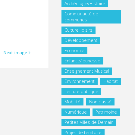
Archéologie/Histoire
Communauté de
communes
Culture, loisirs
Développement
Economie
Next image
Enfance/Jeunesse
Enseignement Musical
Environnement
Habitat
Lecture publique
Mobilité
Non classé
Numérique
Patrimoine
Petites Villes de Demain
Projet de territoire