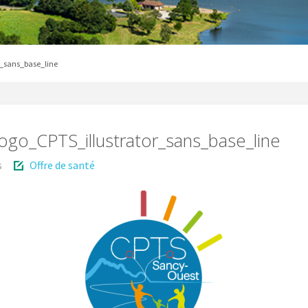
r_sans_base_line
go_CPTS_illustrator_sans_base_line
s
Offre de santé