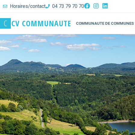
Horaires/contact
04 73 79 70 70
C
C
V
C
O
M
M
U
N
A
U
T
E
COMMUNAUTE DE COMMUNES