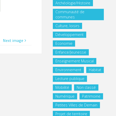
Archéologie/Histoire
Communauté de
communes
Culture, loisirs
Développement
Next image
Economie
Enfance/Jeunesse
Enseignement Musical
Environnement
Habitat
Lecture publique
Mobilité
Non classé
Numérique
Patrimoine
Petites Villes de Demain
Projet de territoire