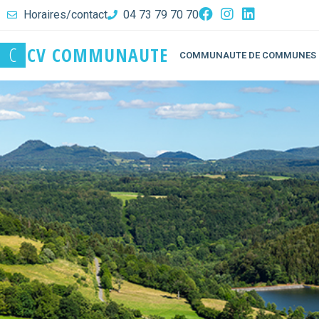
Horaires/contact
04 73 79 70 70
C
C
V
C
O
M
M
U
N
A
U
T
E
COMMUNAUTE DE COMMUNES