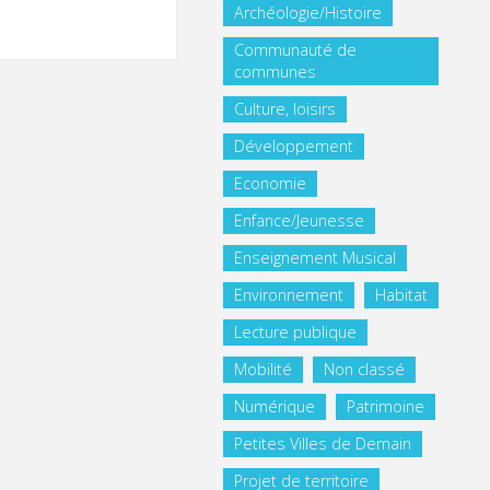
Archéologie/Histoire
Communauté de
communes
Culture, loisirs
Développement
Economie
Enfance/Jeunesse
Enseignement Musical
Environnement
Habitat
Lecture publique
Mobilité
Non classé
Numérique
Patrimoine
Petites Villes de Demain
Projet de territoire