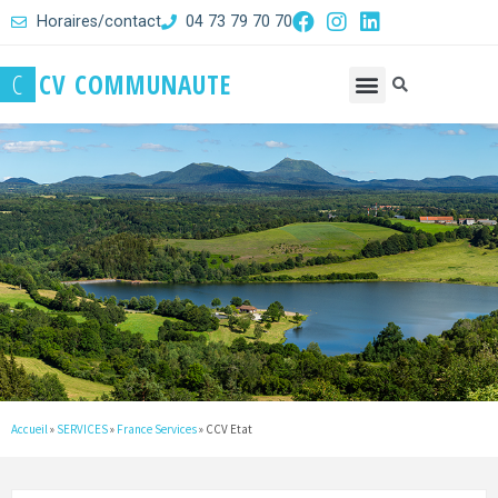
Horaires/contact
04 73 79 70 70
C
C
V
C
O
M
M
U
N
A
U
T
E
Accueil
»
SERVICES
»
France Services
»
CCV Etat