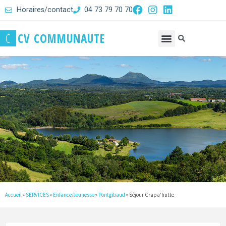
Horaires/contact
04 73 79 70 70
C
C
V
C
O
M
M
U
N
A
U
T
E
Accueil
»
SERVICES
»
Enfance/Jeunesse
»
Pontgibaud
»
Séjour Crapa’hutte