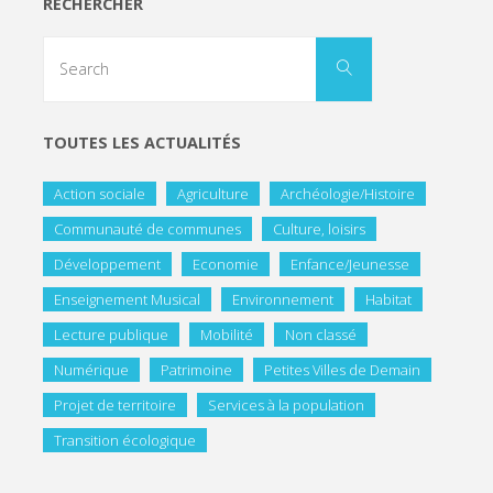
RECHERCHER
TOUTES LES ACTUALITÉS
Action sociale
Agriculture
Archéologie/Histoire
Communauté de communes
Culture, loisirs
Développement
Economie
Enfance/Jeunesse
Enseignement Musical
Environnement
Habitat
Lecture publique
Mobilité
Non classé
Numérique
Patrimoine
Petites Villes de Demain
Projet de territoire
Services à la population
Transition écologique