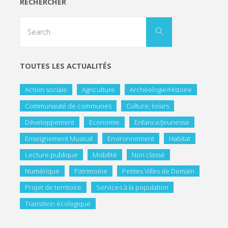
RECHERCHER
TOUTES LES ACTUALITÉS
Action sociale
Agriculture
Archéologie/Histoire
Communauté de communes
Culture, loisirs
Développement
Economie
Enfance/Jeunesse
Enseignement Musical
Environnement
Habitat
Lecture publique
Mobilité
Non classé
Numérique
Patrimoine
Petites Villes de Demain
Projet de territoire
Services à la population
Transition écologique