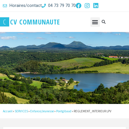
Horaires/contact
04 73 79 70 70
C
C
V
C
O
M
M
U
N
A
U
T
E
Accueil
»
SERVICES
»
Enfance/Jeunesse
»
Pontgibaud
»
REGLEMENT_INTERIEUR LPV