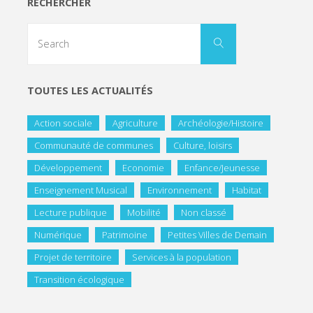
RECHERCHER
TOUTES LES ACTUALITÉS
Action sociale
Agriculture
Archéologie/Histoire
Communauté de communes
Culture, loisirs
Développement
Economie
Enfance/Jeunesse
Enseignement Musical
Environnement
Habitat
Lecture publique
Mobilité
Non classé
Numérique
Patrimoine
Petites Villes de Demain
Projet de territoire
Services à la population
Transition écologique