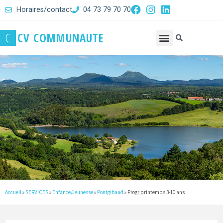
Horaires/contact
04 73 79 70 70
C
C
V
C
O
M
M
U
N
A
U
T
E
Accueil
»
SERVICES
»
Enfance/Jeunesse
»
Pontgibaud
»
Progr printemps 3-10 ans