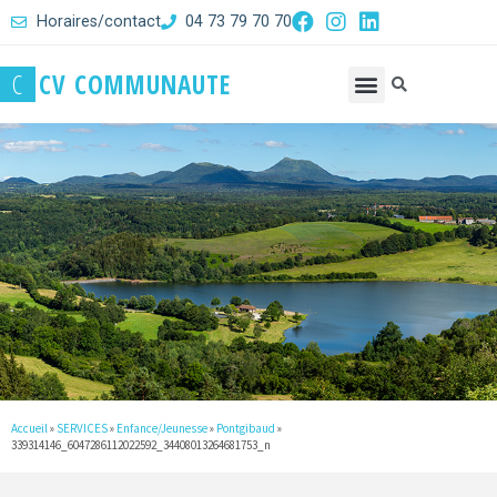
Horaires/contact
04 73 79 70 70
C
C
V
C
O
M
M
U
N
A
U
T
E
Accueil
»
SERVICES
»
Enfance/Jeunesse
»
Pontgibaud
»
339314146_6047286112022592_34408013264681753_n