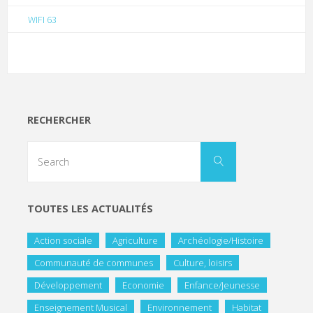
WIFI 63
RECHERCHER
TOUTES LES ACTUALITÉS
Action sociale
Agriculture
Archéologie/Histoire
Communauté de communes
Culture, loisirs
Développement
Economie
Enfance/Jeunesse
Enseignement Musical
Environnement
Habitat