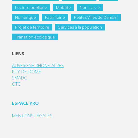
Lecture publique
Mobilité
Non classé
Numérique
Patrimoine
Petites Villes de Demain
Projet de territoire
Services à la population
Transition écologique
LIENS
AUVERGNE RHÔNE-ALPES
PUY-DE-DOME
SMADC
OTC
ESPACE PRO
MENTIONS LÉGALES