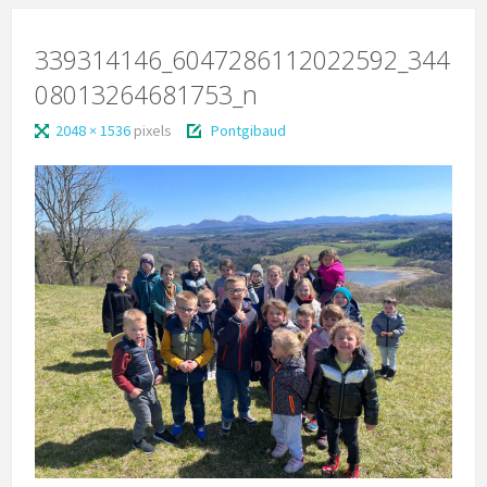
339314146_6047286112022592_344
08013264681753_n
2048 × 1536
pixels
Pontgibaud