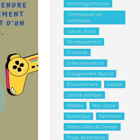
Archéologie/Histoire
Communauté de
communes
Culture, loisirs
Développement
Economie
Enfance/Jeunesse
Enseignement Musical
Environnement
Habitat
Lecture publique
Mobilité
Non classé
Numérique
Patrimoine
Petites Villes de Demain
Projet de territoire