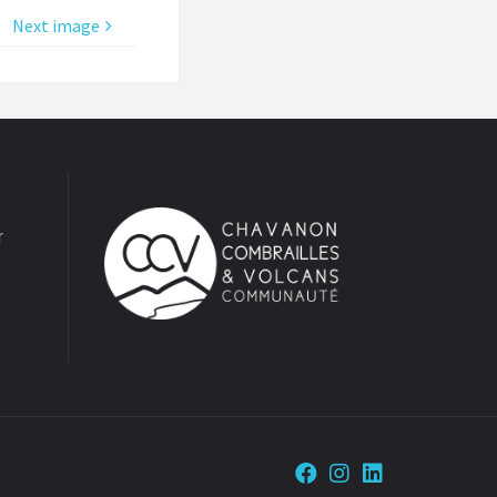
Next image
r