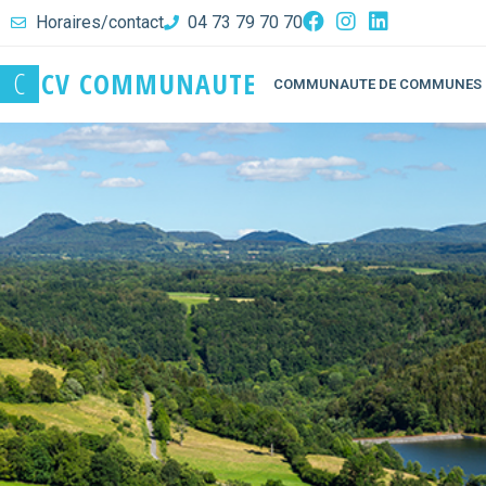
Horaires/contact
04 73 79 70 70
C
C
V
C
O
M
M
U
N
A
U
T
E
COMMUNAUTE DE COMMUNES