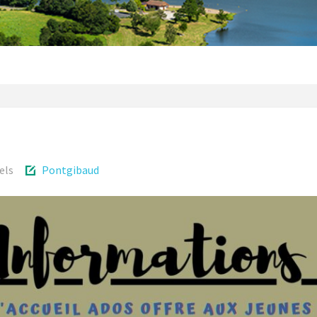
els
Pontgibaud