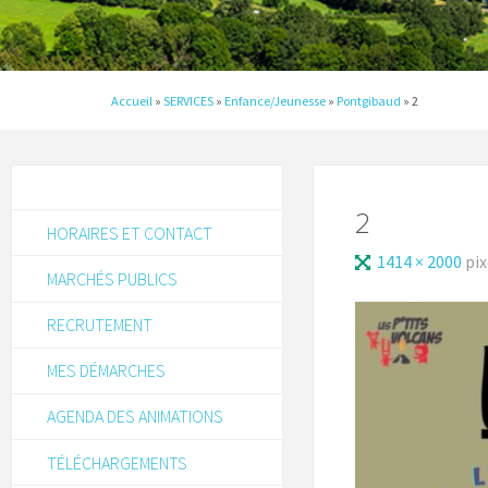
Accueil
»
SERVICES
»
Enfance/Jeunesse
»
Pontgibaud
»
2
2
HORAIRES ET CONTACT
1414 × 2000
pix
MARCHÉS PUBLICS
RECRUTEMENT
MES DÉMARCHES
AGENDA DES ANIMATIONS
TÉLÉCHARGEMENTS