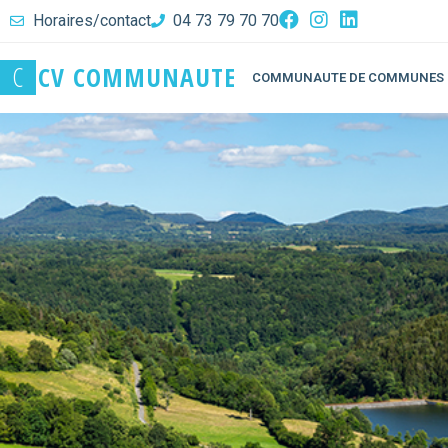
Horaires/contact
04 73 79 70 70
C
C
V
C
O
M
M
U
N
A
U
T
E
COMMUNAUTE DE COMMUNES