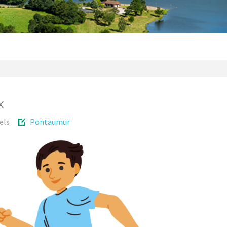
x
els
Pontaumur