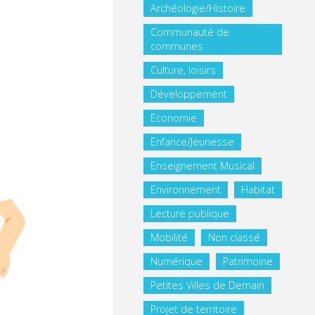
Archéologie/Histoire
Communauté de
communes
Culture, loisirs
Développement
Economie
Enfance/Jeunesse
Enseignement Musical
Environnement
Habitat
Lecture publique
Mobilité
Non classé
Numérique
Patrimoine
Petites Villes de Demain
Projet de territoire