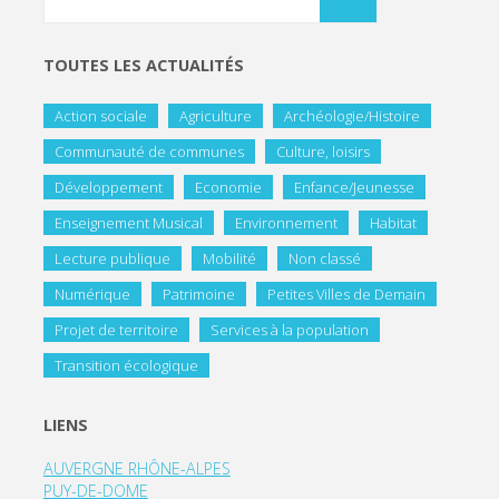
TOUTES LES ACTUALITÉS
Action sociale
Agriculture
Archéologie/Histoire
Communauté de communes
Culture, loisirs
Développement
Economie
Enfance/Jeunesse
Enseignement Musical
Environnement
Habitat
Lecture publique
Mobilité
Non classé
Numérique
Patrimoine
Petites Villes de Demain
Projet de territoire
Services à la population
Transition écologique
LIENS
AUVERGNE RHÔNE-ALPES
PUY-DE-DOME