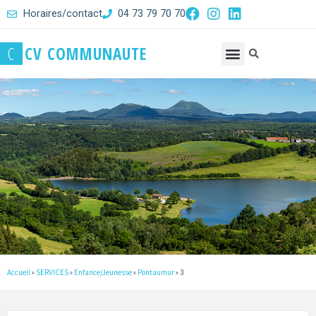
Horaires/contact
04 73 79 70 70
C
C
V
C
O
M
M
U
N
A
U
T
E
Accueil
»
SERVICES
»
Enfance/Jeunesse
»
Pontaumur
»
3