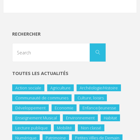
RECHERCHER
TOUTES LES ACTUALITÉS
Action sociale
Agriculture
Archéologie/Histoire
Communauté de communes
Culture, loisirs
Développement
Economie
Enfance/Jeunesse
Enseignement Musical
Environnement
Habitat
Lecture publique
Mobilité
Non classé
Numérique
Patrimoine
Petites Villes de Demain