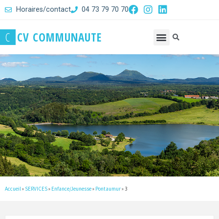
Horaires/contact
04 73 79 70 70
C
C
V
C
O
M
M
U
N
A
U
T
E
Accueil
»
SERVICES
»
Enfance/Jeunesse
»
Pontaumur
»
3