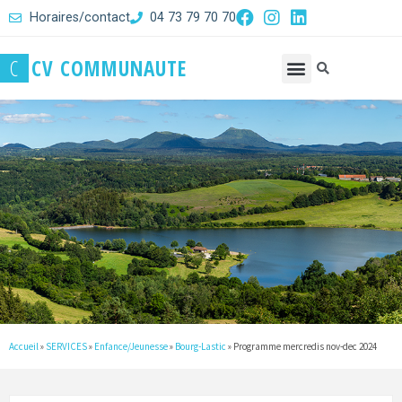
Horaires/contact
04 73 79 70 70
C
C
V
C
O
M
M
U
N
A
U
T
E
Accueil
»
SERVICES
»
Enfance/Jeunesse
»
Bourg-Lastic
»
Programme mercredis nov-dec 2024