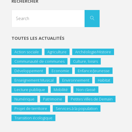
RECHERCHER
TOUTES LES ACTUALITÉS
Action sociale
Agriculture
Archéologie/Histoire
Communauté de communes
Culture, loisirs
Développement
Economie
Enfance/Jeunesse
Enseignement Musical
Environnement
Habitat
Lecture publique
Mobilité
Non classé
Numérique
Patrimoine
Petites Villes de Demain
Projet de territoire
Services à la population
Transition écologique