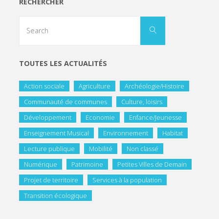
RECHERCHER
TOUTES LES ACTUALITÉS
Action sociale
Agriculture
Archéologie/Histoire
Communauté de communes
Culture, loisirs
Développement
Economie
Enfance/Jeunesse
Enseignement Musical
Environnement
Habitat
Lecture publique
Mobilité
Non classé
Numérique
Patrimoine
Petites Villes de Demain
Projet de territoire
Services à la population
Transition écologique