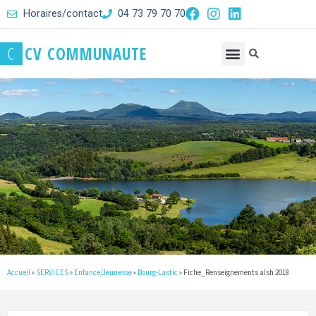
Horaires/contact
04 73 79 70 70
C
C
V
C
O
M
M
U
N
A
U
T
E
Accueil
»
SERVICES
»
Enfance/Jeunesse
»
Bourg-Lastic
»
Fiche_Renseignements alsh 2018