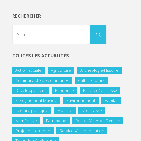
RECHERCHER
TOUTES LES ACTUALITÉS
Action sociale
Agriculture
Archéologie/Histoire
Communauté de communes
Culture, loisirs
Développement
Economie
Enfance/Jeunesse
Enseignement Musical
Environnement
Habitat
Lecture publique
Mobilité
Non classé
Numérique
Patrimoine
Petites Villes de Demain
Projet de territoire
Services à la population
Transition écologique