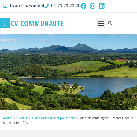
Horaires/contact
04 73 79 70 70
C
C
V
C
O
M
M
U
N
A
U
T
E
Accueil
»
SERVICES
»
Cartes d’identité et passeports
»
Points de vente agrées Timbres Fiscaux
sur le secteur CCV