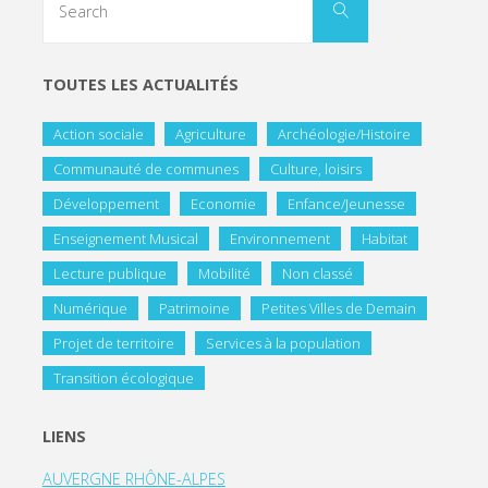
TOUTES LES ACTUALITÉS
Action sociale
Agriculture
Archéologie/Histoire
Communauté de communes
Culture, loisirs
Développement
Economie
Enfance/Jeunesse
Enseignement Musical
Environnement
Habitat
Lecture publique
Mobilité
Non classé
Numérique
Patrimoine
Petites Villes de Demain
Projet de territoire
Services à la population
Transition écologique
LIENS
AUVERGNE RHÔNE-ALPES