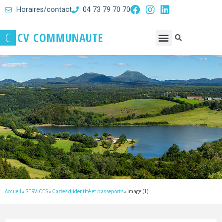
Horaires/contact
04 73 79 70 70
C
C
V
C
O
M
M
U
N
A
U
T
E
Accueil
»
SERVICES
»
Cartes d’identité et passeports
»
image (1)