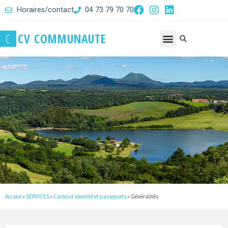
Horaires/contact
04 73 79 70 70
C
C
V
C
O
M
M
U
N
A
U
T
E
Accueil
»
SERVICES
»
Cartes d’identité et passeports
»
Généralités