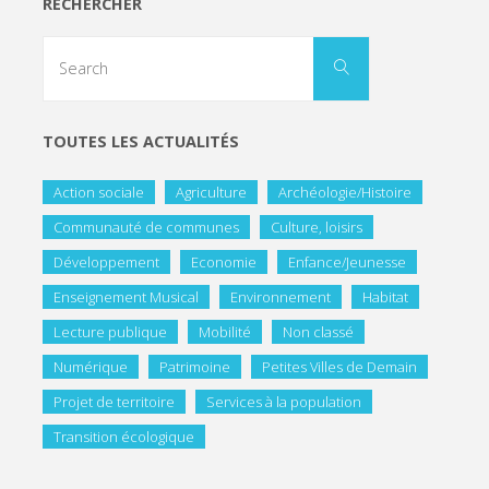
RECHERCHER
TOUTES LES ACTUALITÉS
Action sociale
Agriculture
Archéologie/Histoire
Communauté de communes
Culture, loisirs
Développement
Economie
Enfance/Jeunesse
Enseignement Musical
Environnement
Habitat
Lecture publique
Mobilité
Non classé
Numérique
Patrimoine
Petites Villes de Demain
Projet de territoire
Services à la population
Transition écologique