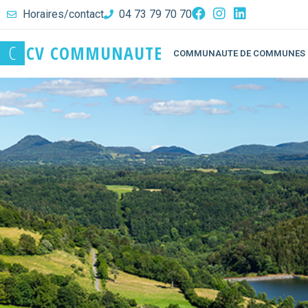
Horaires/contact
04 73 79 70 70
C
C
V
C
O
M
M
U
N
A
U
T
E
COMMUNAUTE DE COMMUNES