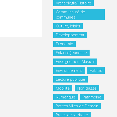
Archéologie/Histoire
Communauté de
communes
Culture, loisirs
Développement
Economie
Enfance/Jeunesse
Enseignement Musical
Environnement
Habitat
Lecture publique
Mobilité
Non classé
Numérique
Patrimoine
Petites Villes de Demain
Projet de territoire