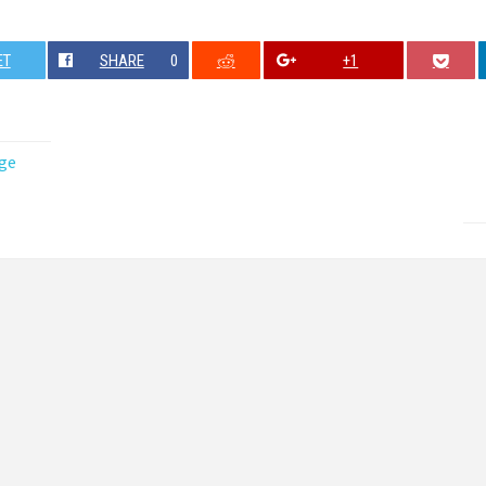
ET
SHARE
0
+1
ge