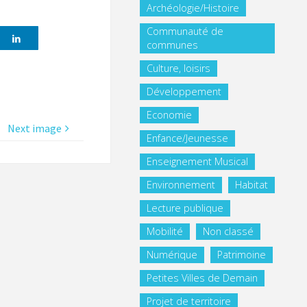
Archéologie/Histoire
Communauté de
communes
Culture, loisirs
Développement
Economie
Next image
Enfance/Jeunesse
Enseignement Musical
Environnement
Habitat
Lecture publique
Mobilité
Non classé
Numérique
Patrimoine
Petites Villes de Demain
Projet de territoire