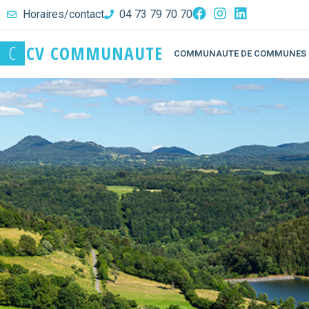
Horaires/contact
04 73 79 70 70
C
C
V
C
O
M
M
U
N
A
U
T
E
COMMUNAUTE DE COMMUNES