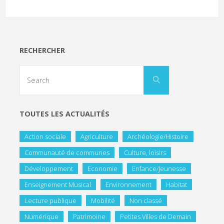
RECHERCHER
TOUTES LES ACTUALITÉS
Action sociale
Agriculture
Archéologie/Histoire
Communauté de communes
Culture, loisirs
Développement
Economie
Enfance/Jeunesse
Enseignement Musical
Environnement
Habitat
Lecture publique
Mobilité
Non classé
Numérique
Patrimoine
Petites Villes de Demain