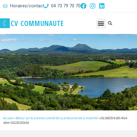
Horaires/contact
04 73 79 70 70
C
C
V
C
O
M
M
U
N
A
U
T
E
Accueil
»
Retour sur le premier comité des partenaires de la mobilité
»
d5cb6659-8a86-4fa4-
a8ee-516218242e5d