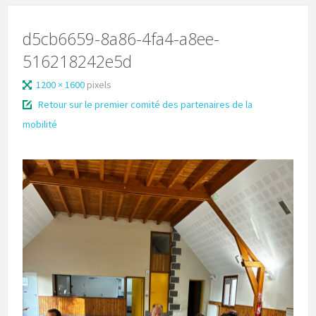
d5cb6659-8a86-4fa4-a8ee-
516218242e5d
1200 × 1600
pixels
Retour sur le premier comité des partenaires de la
mobilité