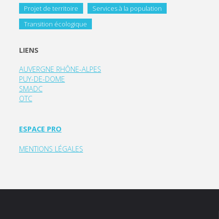
Projet de territoire
Services à la population
Transition écologique
LIENS
AUVERGNE RHÔNE-ALPES
PUY-DE-DOME
SMADC
OTC
ESPACE PRO
MENTIONS LÉGALES