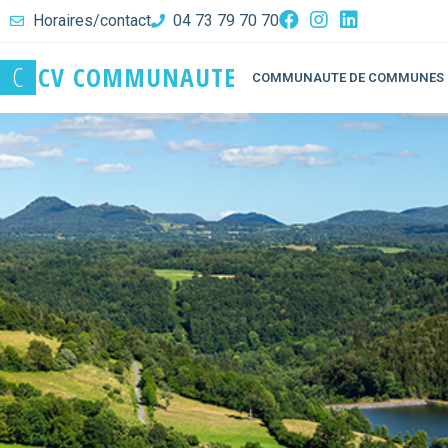
Horaires/contact
04 73 79 70 70
C
C
V
C
O
M
M
U
N
A
U
T
E
COMMUNAUTE DE COMMUNES