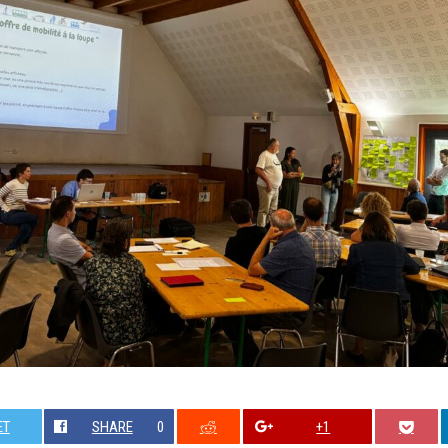
ET
SHARE
0
+1