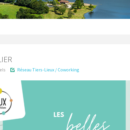
LIER
els
Réseau Tiers-Lieux / Coworking