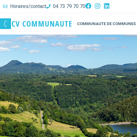
Horaires/contact
04 73 79 70 70
C
C
V
C
O
M
M
U
N
A
U
T
E
COMMUNAUTE DE COMMUNES