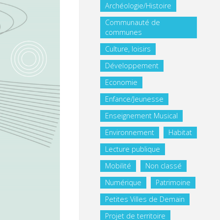
Archéologie/Histoire
Communauté de
communes
Culture, loisirs
Développement
Economie
Enfance/Jeunesse
Enseignement Musical
Environnement
Habitat
Lecture publique
Mobilité
Non classé
Numérique
Patrimoine
Petites Villes de Demain
Projet de territoire