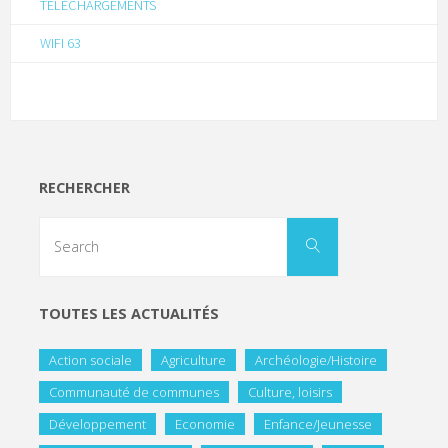
TÉLÉCHARGEMENTS
WIFI 63
RECHERCHER
TOUTES LES ACTUALITÉS
Action sociale
Agriculture
Archéologie/Histoire
Communauté de communes
Culture, loisirs
Développement
Economie
Enfance/Jeunesse