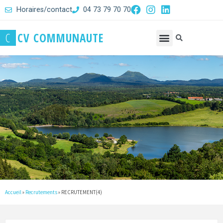
Horaires/contact
04 73 79 70 70
C
C
V
C
O
M
M
U
N
A
U
T
E
Accueil
»
Recrutements
»
RECRUTEMENT(4)