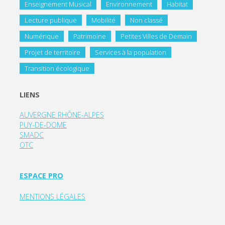
Enseignement Musical
Environnement
Habitat
Lecture publique
Mobilité
Non classé
Numérique
Patrimoine
Petites Villes de Demain
Projet de territoire
Services à la population
Transition écologique
LIENS
AUVERGNE RHÔNE-ALPES
PUY-DE-DOME
SMADC
OTC
ESPACE PRO
MENTIONS LÉGALES