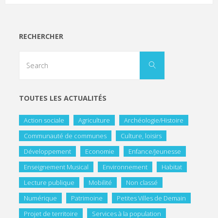
RECHERCHER
TOUTES LES ACTUALITÉS
Action sociale
Agriculture
Archéologie/Histoire
Communauté de communes
Culture, loisirs
Développement
Economie
Enfance/Jeunesse
Enseignement Musical
Environnement
Habitat
Lecture publique
Mobilité
Non classé
Numérique
Patrimoine
Petites Villes de Demain
Projet de territoire
Services à la population