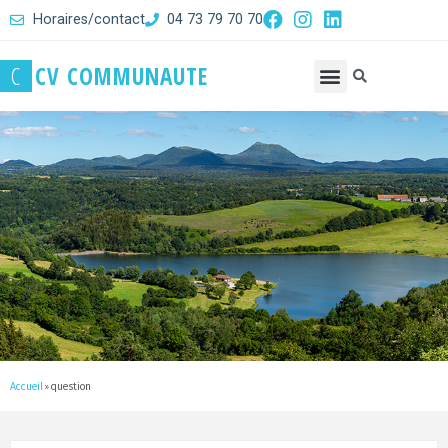
Horaires/contact
04 73 79 70 70
C
C
V
C
O
M
M
U
N
A
U
T
E
Accueil
»
question