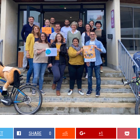
ET
SHARE
0
+1