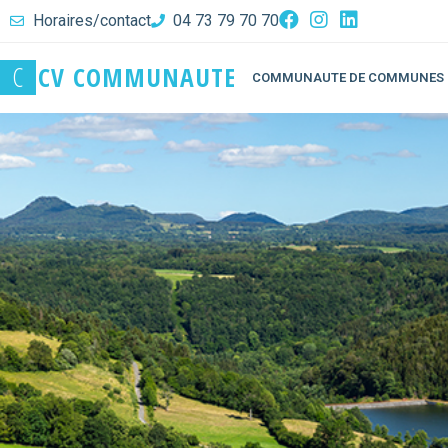
Horaires/contact
04 73 79 70 70
C
C
V
C
O
M
M
U
N
A
U
T
E
COMMUNAUTE DE COMMUNES