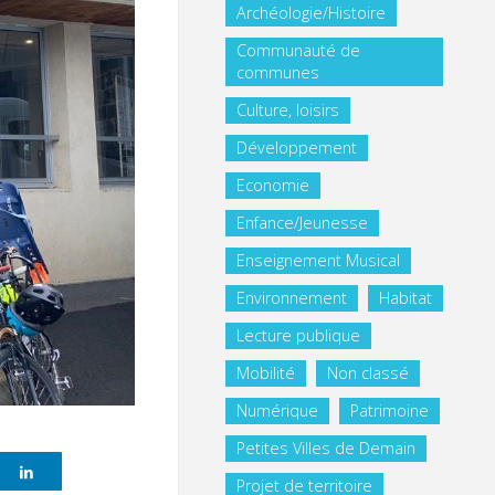
Archéologie/Histoire
Communauté de
communes
Culture, loisirs
Développement
Economie
Enfance/Jeunesse
Enseignement Musical
Environnement
Habitat
Lecture publique
Mobilité
Non classé
Numérique
Patrimoine
Petites Villes de Demain
Projet de territoire