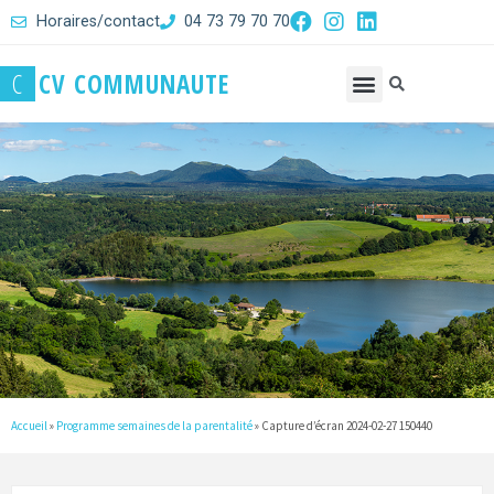
Horaires/contact
04 73 79 70 70
C
C
V
C
O
M
M
U
N
A
U
T
E
Accueil
»
Programme semaines de la parentalité
»
Capture d’écran 2024-02-27 150440