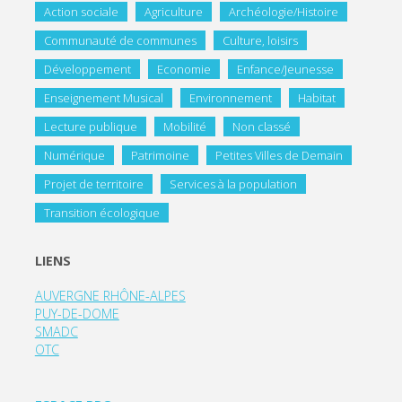
Action sociale
Agriculture
Archéologie/Histoire
Communauté de communes
Culture, loisirs
Développement
Economie
Enfance/Jeunesse
Enseignement Musical
Environnement
Habitat
Lecture publique
Mobilité
Non classé
Numérique
Patrimoine
Petites Villes de Demain
Projet de territoire
Services à la population
Transition écologique
LIENS
AUVERGNE RHÔNE-ALPES
PUY-DE-DOME
SMADC
OTC